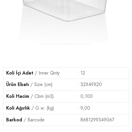
Koli İçi Adet
/ Inner Qnty
: 12
Ürün
Ebatı
/ Size (cm)
: 32X49X20
Koli Hacim
/ Cbm (m3)
: 0,100
Koli
Ağırlık
/ G.w. (kg)
: 9,00
Barkod
/ Barcode
: 8681299349067