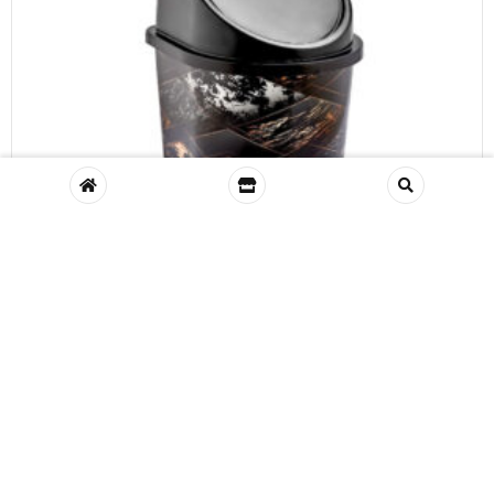
Desenli Klink Çöp Kovası 1 No.