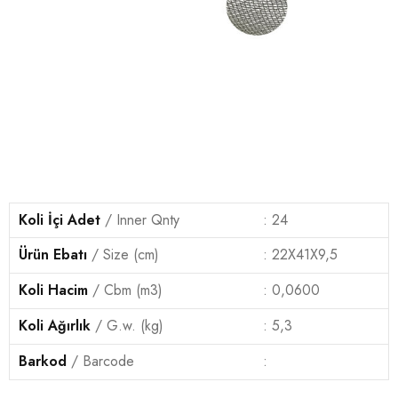
Koli İçi Adet
/ Inner Qnty
: 24
Ürün
Ebatı
/ Size (cm)
: 22X41X9,5
Koli Hacim
/ Cbm (m3)
: 0,0600
Koli
Ağırlık
/ G.w. (kg)
: 5,3
Barkod
/ Barcode
: